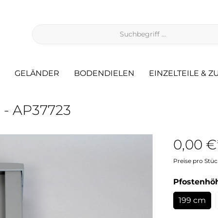
GELÄNDER
BODENDIELEN
EINZELTEILE & 
n - AP37723
0,00 €
ei Hanglage
Das kleine Pflege 1x1
Preise pro Stüc
rkleidung
Pfostenhö
199 cm