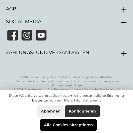
AGB
SOCIAL MEDIA
ZAHLUNGS- UND VERSANDARTEN
* Alle Preise inkl. gesetzl. Mehrwertsteuer zzgl.
Versandkosten
(Deutschland nur Festland, ohne Inseln)
. Profilpreise sind abhängig von
der jeweiligen Länge.
© 2026 Aluparts.shop - Alle Rechte vorbehalten. Theme by
ThemeWare®
Diese Website verwendet Cookies, um eine bestmögliche Erfahrung
bieten zu können.
Mehr Informationen ...
Ablehnen
Konfigurieren
Alle Cookies akzeptieren